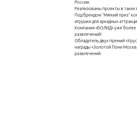
России.
Реализованы проекты в таких п
Под брендом "Мягкий приз" к
игрушки для аркадных аттракц
Компания «БОЛИД» уже более 2
развлечений!
Обладатель двух премий «Хру
награды «Золотой Пони Москва
развлечений.