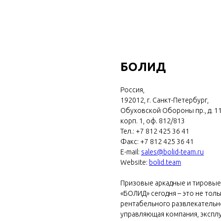
БОЛИД
Россия,
192012, г. Санкт-Петербург,
Обуховской Обороны пр., д. 11
корп. 1, оф. 812/813
Тел.: +7 812 425 36 41
Факс: +7 812 425 36 41
E-mail:
sales@bolid-team.ru
Website:
bolid.team
Призовые аркадные и тировые 
«БОЛИД» сегодня – это не тол
рентабельного развлекательн
управляющая компания, экспл