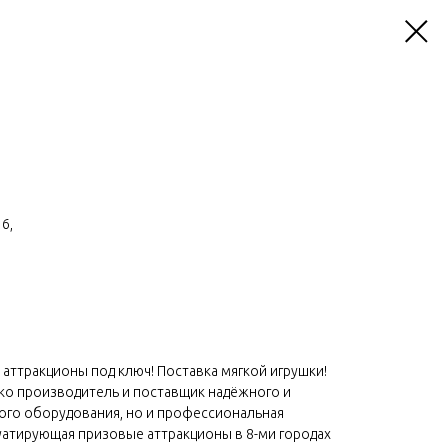
6,
аттракционы под ключ! Поставка мягкой игрушки!
ько производитель и поставщик надёжного и
ого оборудования, но и профессиональная
уатирующая призовые аттракционы в 8-ми городах